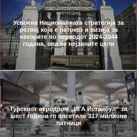
ПРЕТХОДНО
Усвоена Националната стратегија за
развој која е патоказ и визија за
чекорите во периодот 2024-2044
година, ова се нејзините цели
СЛЕДНО
Турскиот аеродром „ИГА Истанбул“ за
шест години го посетиле 317 милиони
патници