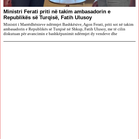
Ministri Ferati priti në takim ambasadorin e
Republikës së Turqisë, Fatih Ulusoy
Ministri i Marrëdhënieve ndërmjet Bashkësive, Agon Ferati, priti sot në takim
ambasadorin e Republikës së Turqisë në Shkup, Fatih Ulusoy, me të cilin
diskutuan për avancimin e bashkëpunimit ndërmjet dy vendeve dhe