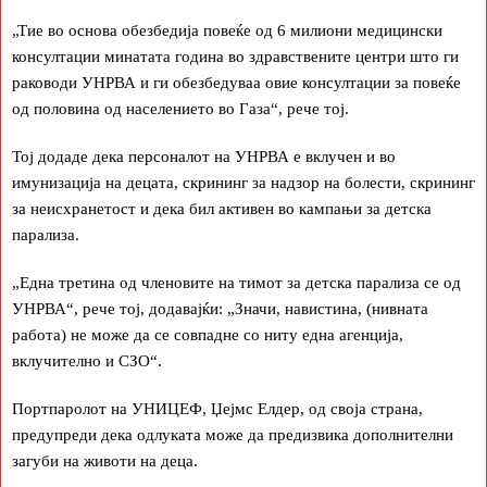
„Тие во основа обезбедија повеќе од 6 милиони медицински
консултации минатата година во здравствените центри што ги
раководи УНРВА и ги обезбедуваа овие консултации за повеќе
од половина од населението во Газа“, рече тој.
Тој додаде дека персоналот на УНРВА е вклучен и во
имунизација на децата, скрининг за надзор на болести, скрининг
за неисхранетост и дека бил активен во кампањи за детска
парализа.
„Една третина од членовите на тимот за детска парализа се од
УНРВА“, рече тој, додавајќи: „Значи, навистина, (нивната
работа) не може да се совпадне со ниту една агенција,
вклучително и СЗО“.
Портпаролот на УНИЦЕФ, Џејмс Елдер, од своја страна,
предупреди дека одлуката може да предизвика дополнителни
загуби на животи на деца.