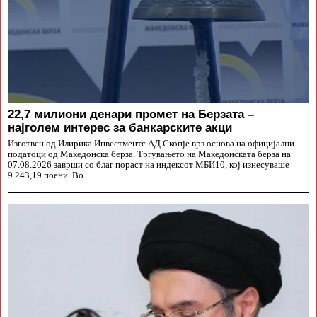
22,7 милиони денари промет на Берзата –
најголем интерес за банкарските акци
Изготвен од Илирика Инвестментс АД Скопје врз основа на официјални
податоци од Македонска берза. Тргувањето на Македонската берза на
07.08.2026 заврши со благ пораст на индексот МБИ10, кој изнесуваше
9.243,19 поени. Во