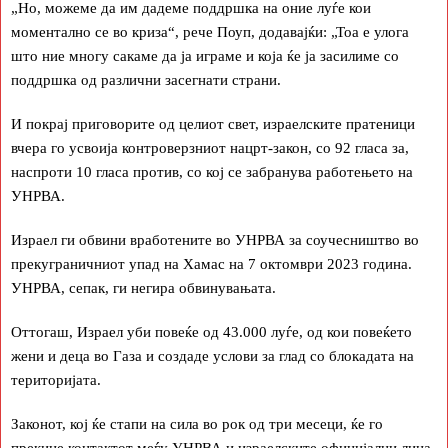
„Но, можеме да им дадеме поддршка на оние луѓе кои
моментално се во криза“, рече Поуп, додавајќи: „Тоа е улога
што ние многу сакаме да ја играме и која ќе ја засилиме со
поддршка од различни засегнати страни.
И покрај приговорите од целиот свет, израелските пратеници
вчера го усвоија контроверзниот нацрт-закон, со 92 гласа за,
наспроти 10 гласа против, со кој се забранува работењето на
УНРВА.
Израел ги обвини вработените во УНРВА за соучесништво во
прекуграничниот упад на Хамас на 7 октомври 2023 година.
УНРВА, сепак, ги негира обвинувањата.
Оттогаш, Израел уби повеќе од 43.000 луѓе, од кои повеќето
жени и деца во Газа и создаде услови за глад со блокадата на
територијата.
Законот, кој ќе стапи на сила во рок од три месеци, ќе го
прекине контактот меѓу УНРВА и израелските официјални лица,