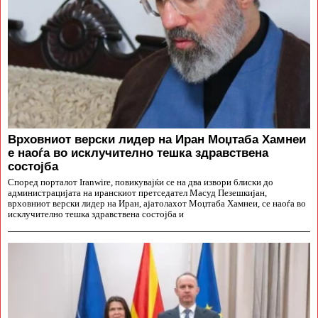
Врховниот верски лидер на Иран Моџтаба Хамнеи
е наоѓа во исклучително тешка здравствена
состојба
Според порталот Iranwire, повикувајќи се на два извори блиски до
администрацијата на иранскиот претседател Масуд Пезешкијан,
врховниот верски лидер на Иран, ајатолахот Моџтаба Хамнеи, се наоѓа во
исклучително тешка здравствена состојба и