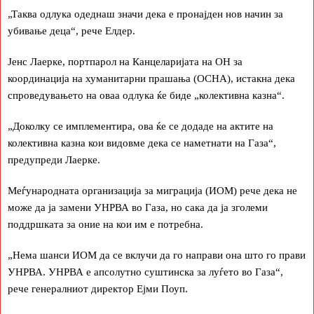
„Таква одлука одеднаш значи дека е пронајден нов начин за
убивање деца“, рече Елдер.
Јенс Лаерке, портпарол на Канцеларијата на ОН за
координација на хуманитарни прашања (OCHA), истакна дека
спроведувањето на оваа одлука ќе биде „колективна казна“.
„Доколку се имплементира, ова ќе се додаде на актите на
колективна казна кои видовме дека се наметнати на Газа“,
предупреди Лаерке.
Меѓународната организација за миграција (ИОМ) рече дека не
може да ја замени УНРВА во Газа, но сака да ја зголеми
поддршката за оние на кои им е потребна.
„Нема шанси ИОМ да се вклучи да го направи она што го прави
УНРВА. УНРВА е апсолутно суштинска за луѓето во Газа“,
рече генералниот директор Ејми Поуп.