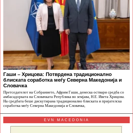
Гаши – Хрицова: Потврдена традиционално
блиската соработка меѓу Северна Македонија и
Словачка
Претседателот на Собранието, Африм Гаши, денеска оствари средба со
амбасадорката на Словачката Република во земјава, Н.Е. Ивета Хрицова.
На средбата беше дискутирана традиционално блиската и пријателска
соработка меѓу Северна Македонија и Словачка,
EVN MACEDONIA