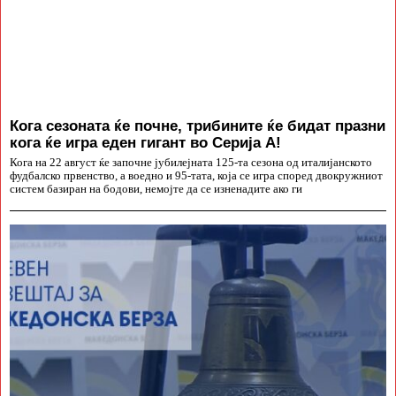
Кога сезоната ќе почне, трибините ќе бидат празни
кога ќе игра еден гигант во Серија А!
Кога на 22 август ќе започне јубилејната 125-та сезона од италијанското
фудбалско првенство, а воедно и 95-тата, која се игра според двокружниот
систем базиран на бодови, немојте да се изненадите ако ги