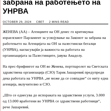
забрана на работењето на
УНРВА
OCTOBER 29, 2024
СВЕТ
2 MINS READ
ЖЕНЕВА (АА) – Агенциите на ОН денес го критикуваа
израелскиот Парламент за усвојување на Законот за забрана на
работењето на Агенцијата на ОН за палестински бегалци
(УНРВА), нагласувајќи ја важноста на работата на
организацијата за Палестинците, јавува Анадолу.
На прес-брифингот на ОН во Женева, портпаролот на Светската
здравствена организација (СЗО) Тарик Јашаревиќ предупреди
дека работата на УНРВА „не може да се совпадне“ со ниту една
агенција, вклучително и СЗО.
„Што се однесува до испораката на здравствени услуги, 3.000
од 13.000 вработени во УНРВА се здравствени работници“,
рече Јашаревиќ.