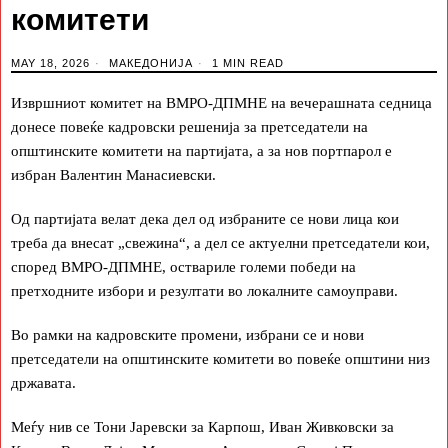
комитети
MAY 18, 2026
МАКЕДОНИЈА
1 MIN READ
Извршниот комитет на ВМРО-ДПМНЕ на вечерашната седница
донесе повеќе кадровски решенија за претседатели на
општинските комитети на партијата, а за нов портпарол е
избран Валентин Манасиевски.
Од партијата велат дека дел од избраните се нови лица кои
треба да внесат „свежина“, а дел се актуелни претседатели кои,
според ВМРО-ДПМНЕ, оствариле големи победи на
претходните избори и резултати во локалните самоуправи.
Во рамки на кадровските промени, избрани се и нови
претседатели на општинските комитети во повеќе општини низ
државата.
Меѓу нив се Тони Јаревски за Карпош, Иван Живковски за