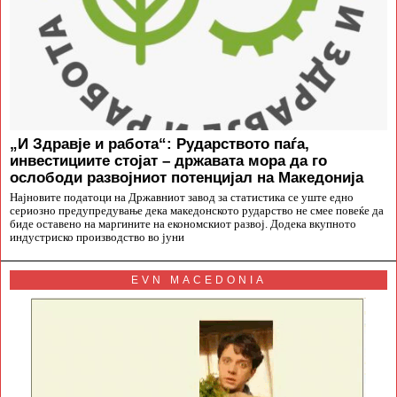
„И Здравје и работа“: Рударството паѓа,
инвестициите стојат – државата мора да го
ослободи развојниот потенцијал на Македонија
Најновите податоци на Државниот завод за статистика се уште едно
сериозно предупредување дека македонското рударство не смее повеќе да
биде оставено на маргините на економскиот развој. Додека вкупното
индустриско производство во јуни
EVN MACEDONIA