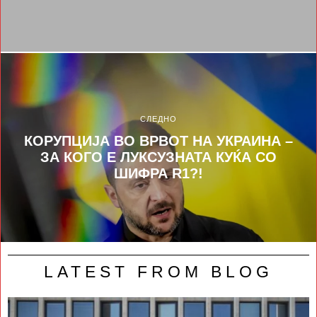
СЛЕДНО
КОРУПЦИЈА ВО ВРВОТ НА УКРАИНА –
ЗА КОГО Е ЛУКСУЗНАТА КУЌА СО
ШИФРА R1?!
LATEST FROM BLOG