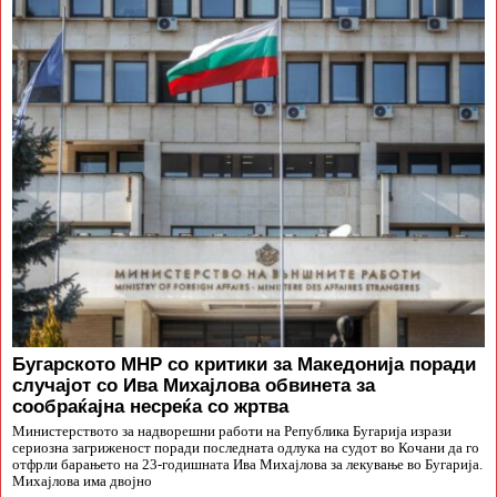
Бугарското МНР со критики за Македонија поради
случајот со Ива Михајлова обвинета за
сообраќајна несреќа со жртва
Министерството за надворешни работи на Република Бугарија изрази
сериозна загриженост поради последната одлука на судот во Кочани да го
отфрли барањето на 23-годишната Ива Михајлова за лекување во Бугарија.
Михајлова има двојно