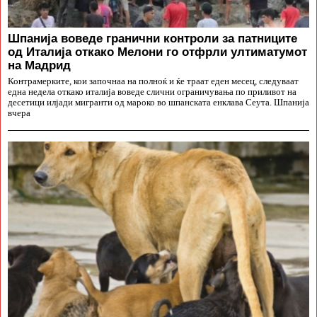
Шпанија воведе гранични контроли за патниците
од Италија откако Мелони го отфрли ултиматумот
на Мадрид
Контрамерките, кои започнаа на полноќ и ќе траат еден месец, следуваат
една недела откако италија воведе слични ограничувања по приливот на
десетици илјади мигранти од мароко во шпанската енклава Сеута. Шпанија
вчера