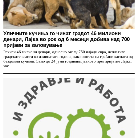
Уличните кучиња го чинат градот 46 милиони
денари, Лајка во рок од 6 месеци добива над 700
пријави за заловување
Речиси 46 милиони денари, односно околу 750 илјади евра, исплатиле
градските власти во изминатата година, како оштета на граѓани каснати од
бездомни кучиња. Само до 24 јуни годинава, јавното претпријатие Лајка,
кое