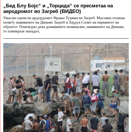
„Бед Блу Бојс“ и „Торцида“ се пресметаа на
аеродромот во Загреб (ВИДЕО)
Ужасни сцени на ардордомот Фрањо Туџман во Загреб. Масовна тепачка
помеѓу навивачите на Динамо Загреб и Хајдук Сплит на паркингот на
објектот. Очигледно дека домаќините номинално, навивачите на Динамо,
го планирале нападот,