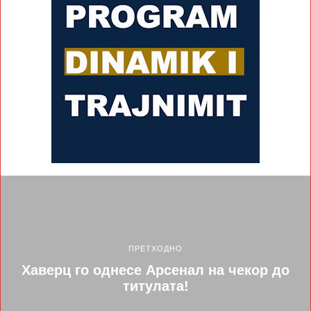
ПРЕТХОДНО
Хаверц го однесе Арсенал на чекор до
титулата!