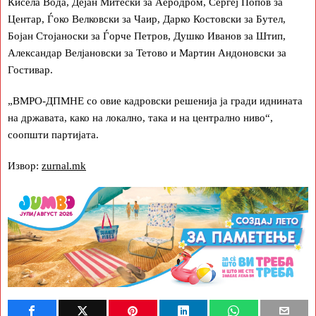
Кисела Вода, Дејан Митески за Аеродром, Сергеј Попов за
Центар, Ѓоко Велковски за Чаир, Дарко Костовски за Бутел,
Бојан Стојаноски за Ѓорче Петров, Душко Иванов за Штип,
Александар Велјановски за Тетово и Мартин Андоновски за
Гостивар.
„ВМРО-ДПМНЕ со овие кадровски решенија ја гради иднината
на државата, како на локално, така и на централно ниво“,
соопшти партијата.
Извор:
zurnal.mk