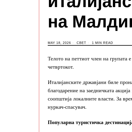
италијанс
на Малди
MAY 18, 2026
СВЕТ
1 MIN READ
Телото на петтиот член на групата е
четвртокот.
Италијанските државјани биле прона
благодарение на заедничката акциј
соопштија локалните власти. За врем
нуркач-спасувач.
Популарна туристичка дестинациј