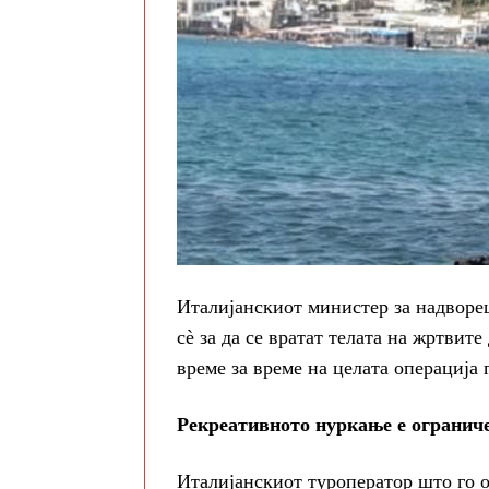
Италијанскиот министер за надворе
сè за да се вратат телата на жртвит
време за време на целата операција
Рекреативното нуркање е ограниче
Италијанскиот туроператор што го 