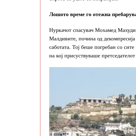
Лошото време го отежна пребарув
Нуркачот спасувач Мохамед Махуди,
Малдивите, почина од декомпресија 
саботата. Тој беше погребан со сите
на кој присуствуваше претседатело