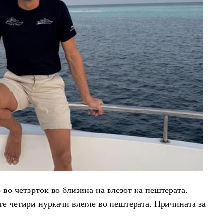
 во четврток во близина на влезот на пештерата.
те четири нуркачи влегле во пештерата. Причината за