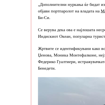
„Дополнителни нуркања ќе бидат изв
објави портпаролот на владата на
М
Би-Си.
Се верува дека ова е најлошата неср
Индискиот Океан, популарна турист
Жртвите се идентификувани како во
Џенова, Моника Монтефалконе, нејз
Федерико Гуалтиери, истражувачка
Бенедети.