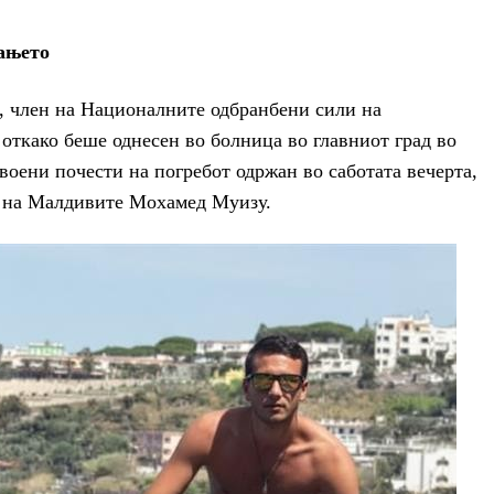
ањето
 член на Националните одбранбени сили на
откако беше однесен во болница во главниот град во
 воени почести на погребот одржан во саботата вечерта,
т на Малдивите Мохамед Муизу.