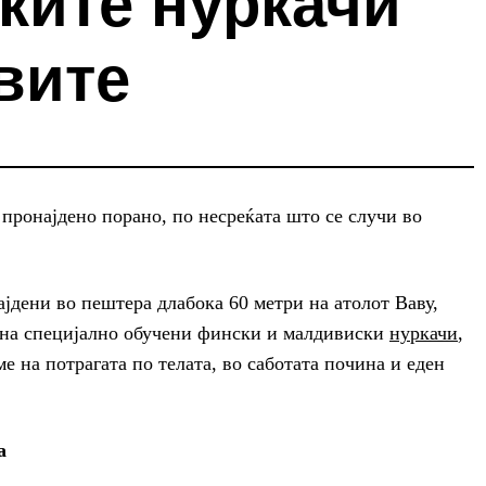
ките нуркачи
вите
 пронајдено порано, по несреќата што се случи во
јдени во пештера длабока 60 метри на атолот Ваву,
а на специјално обучени фински и малдивиски
нуркачи
,
е на потрагата по телата, во саботата почина и еден
а