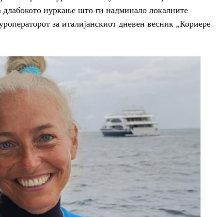
за длабокото нуркање што ги надминало локалните
уроператорот за италијанскиот дневен весник „Кориере