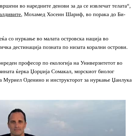
ршени во наредните денови за да се извлечат телата“,
алдивите
, Мохамед Хосеин Шариф, во порака до Би-
еќа со нуркање во малата островска нација во
ичка дестинација позната по низата корални острови.
нреден професор по екологија на Универзитетот во
ината ќерка Џорџија Сомакал, морскиот биолог
та Муриел Оденино и инструкторот за нуркање Џанлука