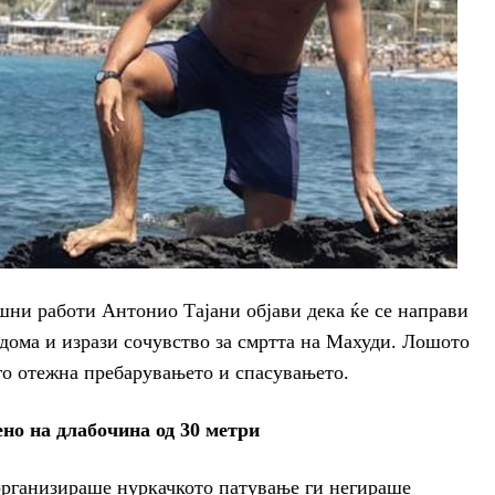
шни работи Антонио Тајани објави дека ќе се направи
е дома и изрази сочувство за смртта на Махуди. Лошото
 го отежна пребарувањето и спасувањето.
но на длабочина од 30 метри
организираше нуркачкото патување ги негираше