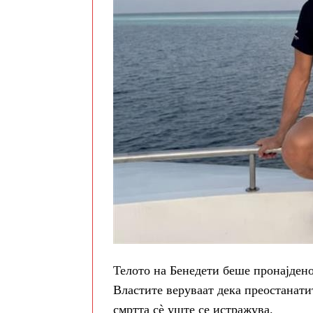
Телото на Бенедети беше пронајдено
Властите веруваат дека преостанати
смртта сè уште се истражува.