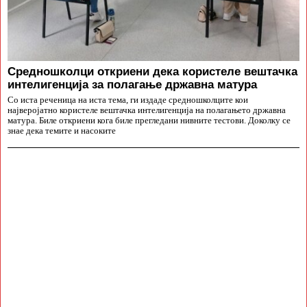
Средношколци откриени дека користеле вештачка
интелигенција за полагање државна матура
Со иста реченица на иста тема, ги издаде средношколците кои
најверојатно користеле вештачка интелигенција на полагањето државна
матура. Биле откриени кога биле прегледани нивните тестови. Доколку се
знае дека темите и насоките