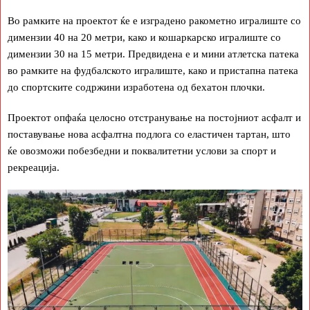
Во рамките на проектот ќе е изградено ракометно игралиште со
димензии 40 на 20 метри, како и кошаркарско игралиште со
димензии 30 на 15 метри. Предвидена е и мини атлетска патека
во рамките на фудбалското игралиште, како и пристапна патека
до спортските содржини изработена од бехатон плочки.
Проектот опфаќа целосно отстранување на постојниот асфалт и
поставување нова асфалтна подлога со еластичен тартан, што
ќе овозможи побезбедни и поквалитетни услови за спорт и
рекреација.