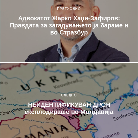
ПРЕТХОДНО
Адвокатот Жарко Хаџи-Зафиров:
Правдата за загадувањето ја бараме и
во Стразбур
СЛЕДНО
НЕИДЕНТИФИКУВАН ДРОН
експлодираше во Молдавија