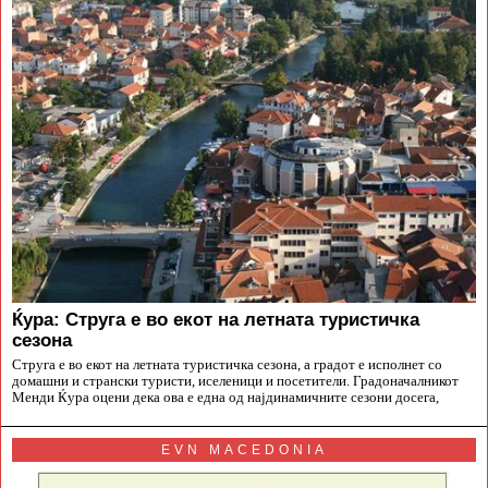
Ќура: Струга е во екот на летната туристичка
сезона
Струга е во екот на летната туристичка сезона, а градот е исполнет со
домашни и странски туристи, иселеници и посетители. Градоначалникот
Менди Ќура оцени дека ова е една од најдинамичните сезони досега,
EVN MACEDONIA