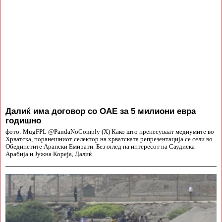
Далиќ има договор со ОАЕ за 5 милиони евра
годишно
фото: MugFPL @PandaNoComply (X) Како што пренесуваат медиумите во
Хрватска, поранешниот селектор на хрватската репрезентација се сели во
Обединетите Арапски Емирати. Без оглед на интересот на Саудиска
Арабија и Јужна Кореја, Далиќ