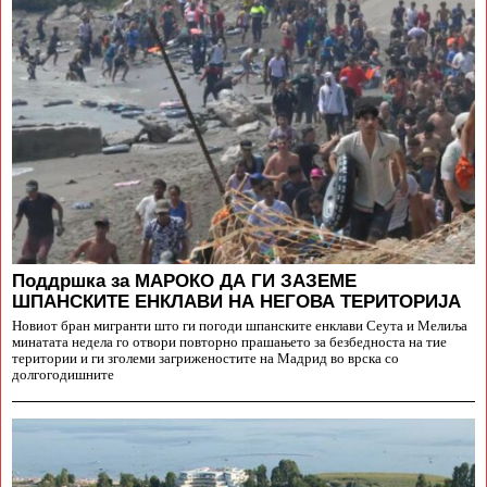
Поддршка за МАРОКО ДА ГИ ЗАЗЕМЕ
ШПАНСКИТЕ ЕНКЛАВИ НА НЕГОВА ТЕРИТОРИЈА
Новиот бран мигранти што ги погоди шпанските енклави Сеута и Мелиља
минатата недела го отвори повторно прашањето за безбедноста на тие
територии и ги зголеми загриженостите на Мадрид во врска со
долгогодишните