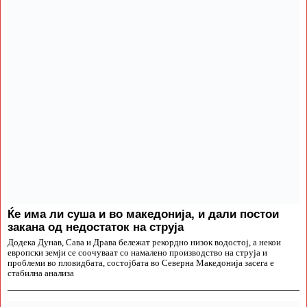
Ќе има ли суша и во македонија, и дали постои
закана од недостаток на струја
Додека Дунав, Сава и Драва бележат рекордно низок водостој, а некои
европски земји се соочуваат со намалено производство на струја и
проблеми во пловидбата, состојбата во Северна Македонија засега е
стабилна анализа