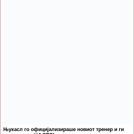
Њукасл го официјализираше новиот тренер и ги