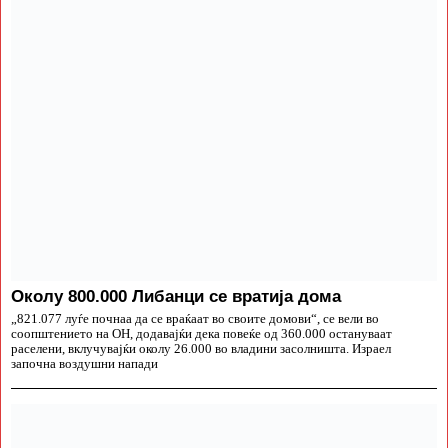
Околу 800.000 Либанци се вратија дома
„821.077 луѓе почнаа да се враќаат во своите домови“, се вели во
соопштението на ОН, додавајќи дека повеќе од 360.000 остануваат
раселени, вклучувајќи околу 26.000 во владини засолништа. Израел
започна воздушни напади