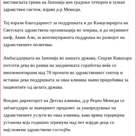
вистинската грижа на Јапонија кон градење отпорен и хуман
здравствен систем, изјави д-р Мемеди.
Тој изрази благодарност за поддршката и до Канцеларијата на
Светската здравствена организација во земјава, и до нејзиниот
шеф, Аким Али, за континуираната поддршка во развојот на
здравствените политики.
Амбасадорката на Јапонија во нашата држава, Сецуко Кавахара
потсети дека во рамки на заедничката соработка веќе се
имплементирани над 70 проекти во здравствениот сектор и
истакна дека поддршката за оваа клиника значи придобивка за
пациентите од целата држава.
Воедно директорот на Детска клиника, д-р Реџеп Мемеди се
заблагодари за значајниот придонес за унапредување на
здравствените услуги во оваа клиника, како врвна терциерна
установа која годишно згрижува над пет илјади деца со
најсложени здравствени состојби.