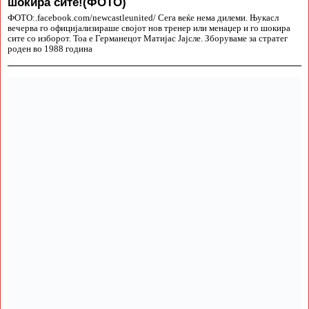
шокира сите!(ФОТО)
ФОТО:.facebook.com/newcastleunited/ Сега веќе нема дилеми. Њукасл
вечерва го официјализираше својот нов тренер или менаџер и го шокира
сите со изборот. Тоа е Германецот Матијас Јајсле. Зборуваме за стратег
роден во 1988 година