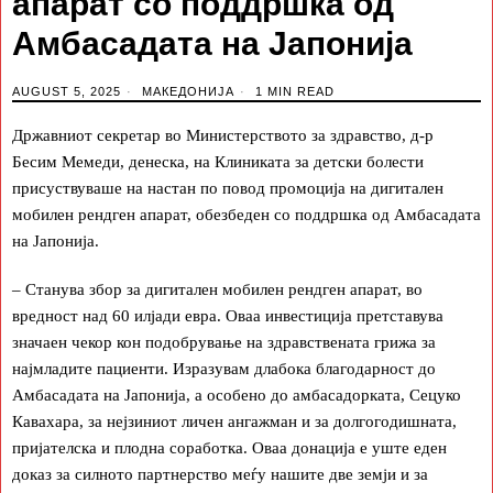
апарат со поддршка од
Амбасадата на Jапонија
AUGUST 5, 2025
МАКЕДОНИЈА
1 MIN READ
Државниот секретар во Министерството за здравство, д-р
Бесим Мемеди, денеска, на Клиниката за детски болести
присуствуваше на настан по повод промоција на дигитален
мобилен рендген апарат, обезбеден со поддршка од Амбасадата
на Јапонија.
– Станува збор за дигитален мобилен рендген апарат, во
вредност над 60 илјади евра. Оваа инвестиција претставува
значаен чекор кон подобрување на здравствената грижа за
најмладите пациенти. Изразувам длабока благодарност до
Амбасадата на Јапонија, а особено до амбасадорката, Сецуко
Кавахара, за нејзиниот личен ангажман и за долгогодишната,
пријателска и плодна соработка. Оваа донација е уште еден
доказ за силното партнерство меѓу нашите две земји и за