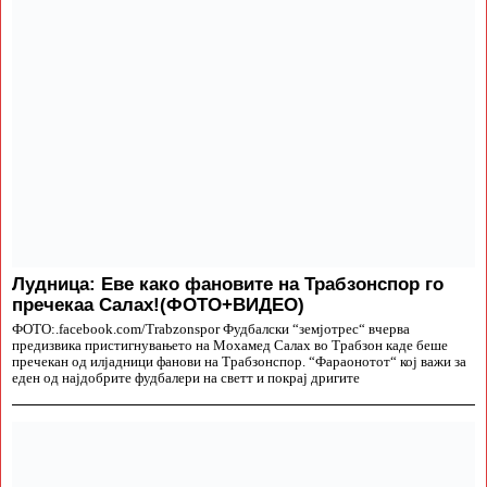
Лудница: Еве како фановите на Трабзонспор го
пречекаа Салах!(ФОТО+ВИДЕО)
ФОТО:.facebook.com/Trabzonspor Фудбалски “земјотрес“ вчерва
предизвика пристигнувањето на Мохамед Салах во Трабзон каде беше
пречекан од илјадници фанови на Трабзонспор. “Фараонотот“ кој важи за
еден од најдобрите фудбалери на светт и покрај дригите