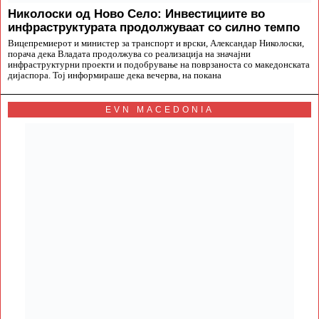
Николоски од Ново Село: Инвестициите во
инфраструктурата продолжуваат со силно темпо
Вицепремиерот и министер за транспорт и врски, Александар Николоски,
порача дека Владата продолжува со реализација на значајни
инфраструктурни проекти и подобрување на поврзаноста со македонската
дијаспора. Тој информираше дека вечерва, на покана
EVN MACEDONIA