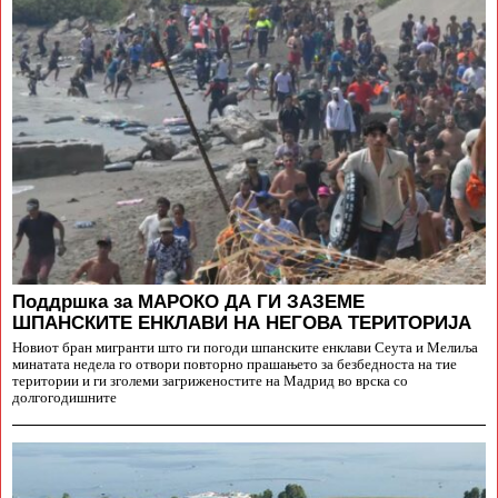
Поддршка за МАРОКО ДА ГИ ЗАЗЕМЕ
ШПАНСКИТЕ ЕНКЛАВИ НА НЕГОВА ТЕРИТОРИЈА
Новиот бран мигранти што ги погоди шпанските енклави Сеута и Мелиља
минатата недела го отвори повторно прашањето за безбедноста на тие
територии и ги зголеми загриженостите на Мадрид во врска со
долгогодишните