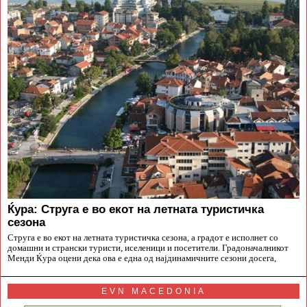
Ќура: Струга е во екот на летната туристичка
сезона
Струга е во екот на летната туристичка сезона, а градот е исполнет со
домашни и странски туристи, иселеници и посетители. Градоначалникот
Менди Ќура оцени дека ова е една од најдинамичните сезони досега,
EVN MACEDONIA