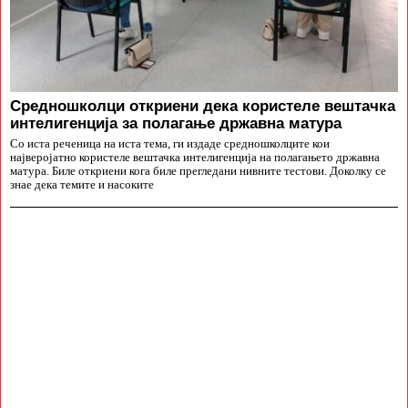
Средношколци откриени дека користеле вештачка
интелигенција за полагање државна матура
Со иста реченица на иста тема, ги издаде средношколците кои
најверојатно користеле вештачка интелигенција на полагањето државна
матура. Биле откриени кога биле прегледани нивните тестови. Доколку се
знае дека темите и насоките