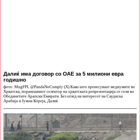
Далиќ има договор со ОАЕ за 5 милиони евра
годишно
фото: MugFPL @PandaNoComply (X) Како што пренесуваат медиумите во
Хрватска, поранешниот селектор на хрватската репрезентација се сели во
Обединетите Арапски Емирати. Без оглед на интересот на Саудиска
Арабија и Јужна Кореја, Далиќ