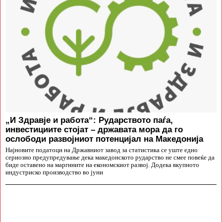
„И Здравје и работа“: Рударството паѓа,
инвестициите стојат – државата мора да го
ослободи развојниот потенцијал на Македонија
Најновите податоци на Државниот завод за статистика се уште едно
сериозно предупредување дека македонското рударство не смее повеќе да
биде оставено на маргините на економскиот развој. Додека вкупното
индустриско производство во јуни