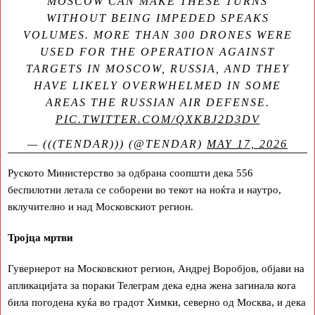
MOSCOW CAN MAKE THESE TURNS
WITHOUT BEING IMPEDED SPEAKS
VOLUMES. MORE THAN 300 DRONES WERE
USED FOR THE OPERATION AGAINST
TARGETS IN MOSCOW, RUSSIA, AND THEY
HAVE LIKELY OVERWHELMED IN SOME
AREAS THE RUSSIAN AIR DEFENSE.
PIC.TWITTER.COM/QXKBJ2D3DV
— (((TENDAR))) (@TENDAR)
MAY 17, 2026
Руското Министерство за одбрана соопшти дека 556
беспилотни летала се соборени во текот на ноќта и наутро,
вклучително и над Московскиот регион.
Тројца мртви
Гувернерот на Московскиот регион, Андреј Воробјов, објави на
апликацијата за пораки Телеграм дека една жена загинала кога
била погодена куќа во градот Химки, северно од Москва, и дека