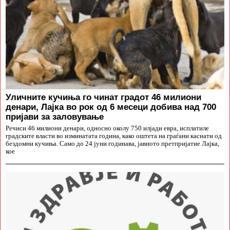
Уличните кучиња го чинат градот 46 милиони
денари, Лајка во рок од 6 месеци добива над 700
пријави за заловување
Речиси 46 милиони денари, односно околу 750 илјади евра, исплатиле
градските власти во изминатата година, како оштета на граѓани каснати од
бездомни кучиња. Само до 24 јуни годинава, јавното претпријатие Лајка,
кое