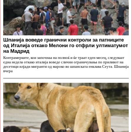
Шпанија воведе гранични контроли за патниците
од Италија откако Мелони го отфрли ултиматумот
на Мадрид
Контрамерките, кои започнаа на полноќ и ќе траат еден месец, следуваат
една недела откако италија воведе слични ограничувања по приливот на
десетици илјади мигранти од мароко во шпанската енклава Сеута. Шпанија
вчера