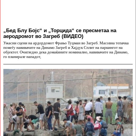
„Бед Блу Бојс“ и „Торцида“ се пресметаа на
аеродромот во Загреб (ВИДЕО)
Ужасни сцени на ардордомот Фрањо Туџман во Загреб. Масовна тепачка
помеѓу навивачите на Динамо Загреб и Хајдук Сплит на паркингот на
објектот. Очигледно дека домаќините номинално, навивачите на Динамо,
го планирале нападот,