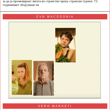
за да ја промовираат лигата во странство преку странски турнеи. 72-
годишникот зборуваше на
EVN MACEDONIA
VERO MARKETI