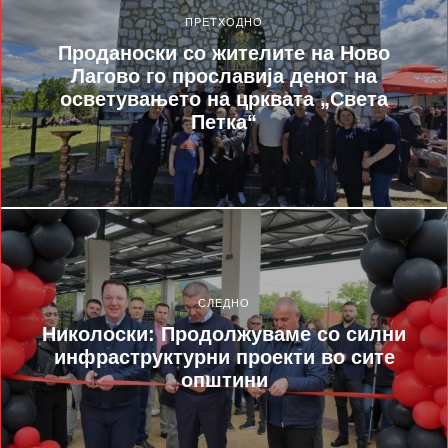
ПРЕТХОДНО
Проданоски со жителите на Ново
Лагово го прославија денот на
осветувањето на црквата „Света
Петка“
СЛЕДНО
Николоски: Продолжуваме со силни
инфраструктурни проекти во сите
општини