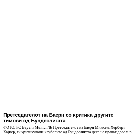
Претседателот на Баерн со критика другите
тимови од Бундеслигата
ФОТО: FC Bayern Munich/fb Претседателот на Баерн Минхен, Херберт
Хајнер, ги критикуваше клубовите од Бундеслигата дека не прават доволно