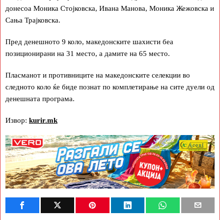
донесоа Моника Стојковска, Ивана Манова, Моника Жежовска и
Сања Трајковска.
Пред денешното 9 коло, македонските шахисти беа
позиционирани на 31 место, а дамите на 65 место.
Пласманот и противниците на македонските селекции во
следното коло ќе биде познат по комплетирање на сите дуели од
денешната програма.
Извор:
kurir.mk