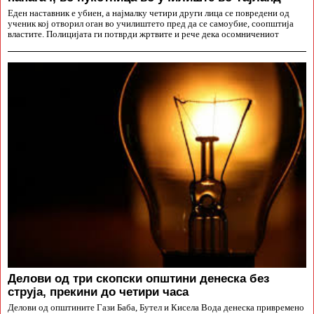
Еден наставник е убиен, а најмалку четири други лица се повредени од
ученик кој отворил оган во училиштето пред да се самоубие, соопштија
властите. Полицијата ги потврди жртвите и рече дека осомничениот
Делови од три скопски општини денеска без
струја, прекини до четири часа
Делови од општините Гази Баба, Бутел и Кисела Вода денеска привремено