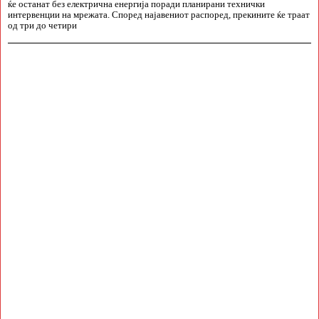
ќе останат без електрична енергија поради планирани технички
интервенции на мрежата. Според најавениот распоред, прекините ќе траат
од три до четири