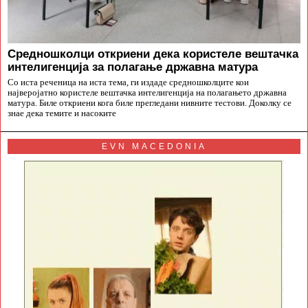
Средношколци откриени дека користеле вештачка
интелигенција за полагање државна матура
Со иста реченица на иста тема, ги издаде средношколците кои
најверојатно користеле вештачка интелигенција на полагањето државна
матура. Биле откриени кога биле прегледани нивните тестови. Доколку се
знае дека темите и насоките
EVN MACEDONIA