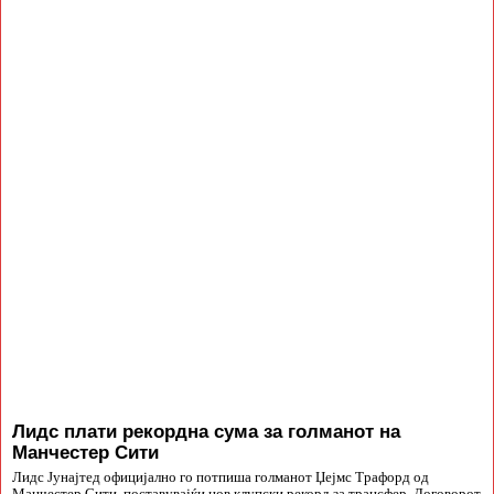
Лидс плати рекордна сума за голманот на
Манчестер Сити
Лидс Јунајтед официјално го потпиша голманот Џејмс Трафорд од
Манчестер Сити, поставувајќи нов клупски рекорд за трансфер. Договорот