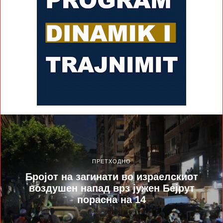
ПРЕТХОДНО
Бројот на загинати во израелскиот
воздушен напад врз јужен Бејрут
порасна на 14