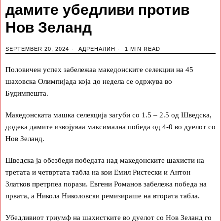
дамите убедливи против
Нов Зеланд
SEPTEMBER 20, 2024
АДРЕНАЛИН
1 MIN READ
Половичен успех забележаа македонските селекции на 45
шаховска Олимпијада која до недела се одржува во
Будимпешта.
Македонската машка селекција загуби со 1.5 – 2.5 од Шведска,
додека дамите извојуваа максимална победа од 4-0 во дуелот со
Нов Зеланд.
Шведска ја обезбеди победата над македонските шахисти на
третата и четвртата табла на кои Емил Ристески и Антон
Златков претрпеа порази. Евгени Романов забележа победа на
првата, а Никола Николовски ремизираше на втората табла.
Убедливиот триумф на шахистките во дуелот со Нов Зеланд го