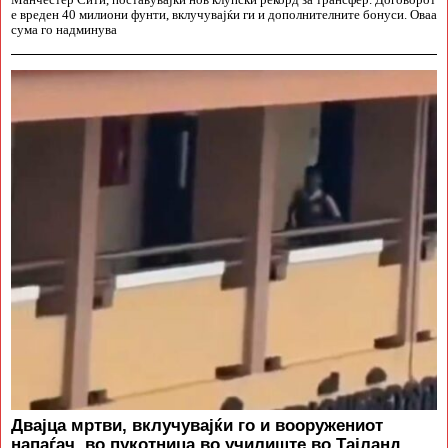
е вреден 40 милиони фунти, вклучувајќи ги и дополнителните бонуси. Оваа
сума го надминува
Двајца мртви, вклучувајќи го и вооружениот
напаѓач, во пукотница во училиште во Тајланд