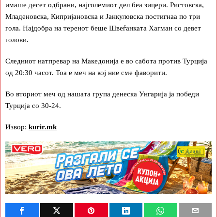
имаше десет одбрани, најголемиот дел беа зицери. Ристовска,
Младеновска, Кипријановска и Јанкуловска постигнаа по три
гола. Најдобра на теренот беше Швеѓанката Хагман со девет
голови.
Следниот натпревар на Македонија е во сабота против Турција
од 20:30 часот. Тоа е меч на кој ние сме фаворити.
Во вториот меч од нашата група денеска Унгарија ја победи
Турција со 30-24.
Извор:
kurir.mk