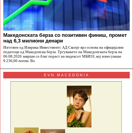
Македонската берза со позитивен финиш, промет
над 6,3 милиони денари
Изготвен од Илирика Инвестментс АД Скопје врз основа на официјални
податоци од Македонска берза. Тргувањето на Македонската берза на
06.08.2026 заврши со благ пораст на индексот МБИ10, кој изнесуваше
9.236,00 поени. Во
EVN MACEDONIA