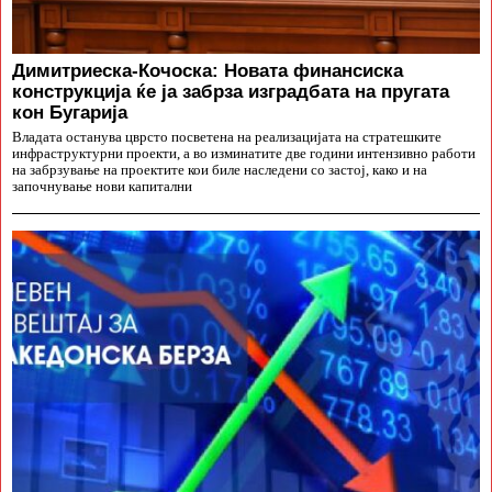
Димитриеска-Кочоска: Новата финансиска
конструкција ќе ја забрза изградбата на пругата
кон Бугарија
Владата останува цврсто посветена на реализацијата на стратешките
инфраструктурни проекти, а во изминатите две години интензивно работи
на забрзување на проектите кои биле наследени со застој, како и на
започнување нови капитални