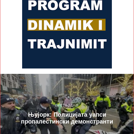
ПРЕТХОДНО
Њујорк: Полицијата уапси
пропалестински демонстранти