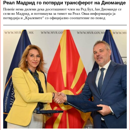
Реал Мадрид го потврди трансферот на Диоманде
Повеќе нема дилеми дека досегашниот член на Ред Бул, Јан Диоманде се
сели во Мадрид, и потпишува за тимот на Реал. Оваа информација ја
потврдија и „Кралевите“ со официјално соопштение по повод