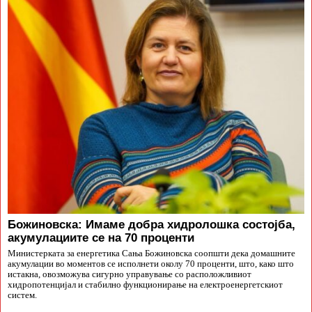
Божиновска: Имаме добра хидролошка состојба,
акумулациите се на 70 проценти
Министерката за енергетика Сања Божиновска соопшти дека домашните
акумулации во моментов се исполнети околу 70 проценти, што, како што
истакна, овозможува сигурно управување со расположливиот
хидропотенцијал и стабилно функционирање на електроенергетскиот
систем.