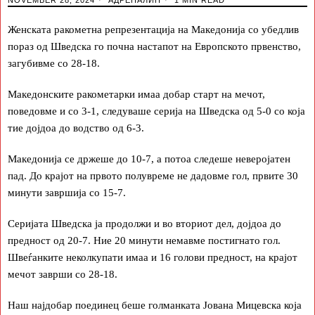
Женската ракометна репрезентација на Македонија со убедлив
пораз од Шведска го почна настапот на Европското првенство,
загубивме со 28-18.
Македонските ракометарки имаа добар старт на мечот,
поведовме и со 3-1, следуваше серија на Шведска од 5-0 со која
тие дојдоа до водство од 6-3.
Македонија се држеше до 10-7, а потоа следеше неверојатен
пад. До крајот на првото полувреме не дадовме гол, првите 30
минути завршија со 15-7.
Серијата Шведска ја продолжи и во вториот дел, дојдоа до
предност од 20-7. Ние 20 минути немавме постигнато гол.
Швеѓанките неколкупати имаа и 16 голови предност, на крајот
мечот заврши со 28-18.
Наш најдобар поединец беше голманката Јована Мицевска која