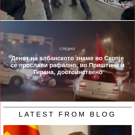
СЛЕДНО
Денот на албанското знаме во Скопје
се прослави рафално, во Приштина и
Тирана, достоинствено
LATEST FROM BLOG