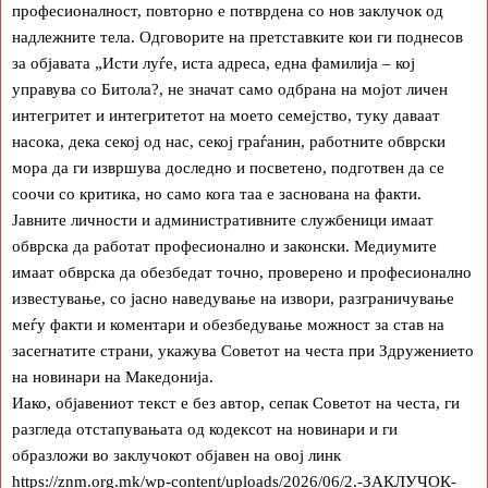
професионалност, повторно е потврдена со нов заклучок од
надлежните тела. Одговорите на претставките кои ги поднесов
за објавата „Исти луѓе, иста адреса, една фамилија – кој
управува со Битола?, не значат само одбрана на мојот личен
интегритет и интегритетот на моето семејство, туку даваат
насока, дека секој од нас, секој граѓанин, работните обврски
мора да ги извршува доследно и посветено, подготвен да се
соочи со критика, но само кога таа е заснована на факти.
Јавните личности и административните службеници имаат
обврска да работат професионално и законски. Медиумите
имаат обврска да обезбедат точно, проверено и професионално
известување, со јасно наведување на извори, разграничување
меѓу факти и коментари и обезбедување можност за став на
засегнатите страни, укажува Советот на честа при Здружението
на новинари на Македонија.
Иако, објавениот текст е без автор, сепак Советот на честа, ги
разгледа отстапувањата од кодексот на новинари и ги
образложи во заклучокот објавен на овој линк
https://znm.org.mk/wp-content/uploads/2026/06/2.-ЗАКЛУЧОК-