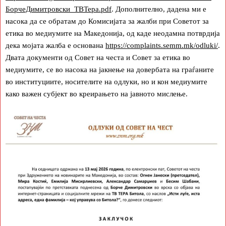
БорчеДимитровски_ТВТера.pdf
. Дополнително, дадена ми е
насока да се обратам до Комисијата за жалби при Советот за
етика во медиумите на Македонија, од каде неодамна потврдија
дека мојата жалба е основана
https://complaints.semm.mk/odluki/
.
Двата документи од Совет на честа и Совет за етика во
медиумите, се во насока на јакнење на довербата на граѓаните
во институциите, носителите на одлуки, но и кон медиумите
како важен субјект во креирањето на јавното мислење.