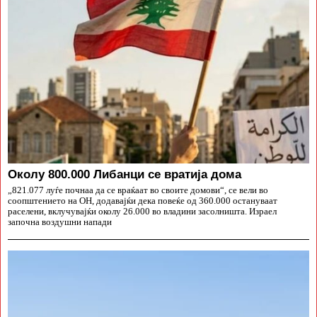
Околу 800.000 Либанци се вратија дома
„821.077 луѓе почнаа да се враќаат во своите домови“, се вели во
соопштението на ОН, додавајќи дека повеќе од 360.000 остануваат
раселени, вклучувајќи околу 26.000 во владини засолништа. Израел
започна воздушни напади