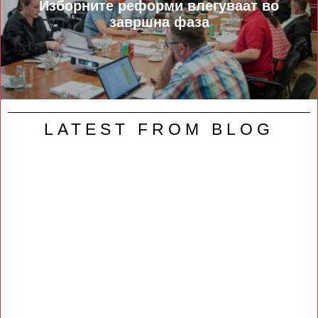
Изборните реформи влегуваат во
завршна фаза
LATEST FROM BLOG