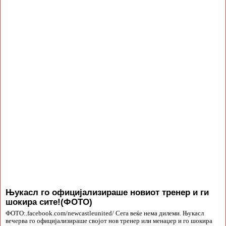
Њукасл го официјализираше новиот тренер и ги
шокира сите!(ФОТО)
ФОТО:.facebook.com/newcastleunited/ Сега веќе нема дилеми. Њукасл
вечерва го официјализираше својот нов тренер или менаџер и го шокира