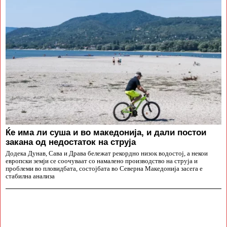
Ќе има ли суша и во македонија, и дали постои
закана од недостаток на струја
Додека Дунав, Сава и Драва бележат рекордно низок водостој, а некои
европски земји се соочуваат со намалено производство на струја и
проблеми во пловидбата, состојбата во Северна Македонија засега е
стабилна анализа