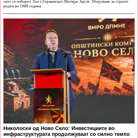
сите со изборот. Тоа е Германецот Матијас Јајсле. Зборуваме за стратег
роден во 1988 година
Николоски од Ново Село: Инвестициите во
инфраструктурата продолжуваат со силно темпо