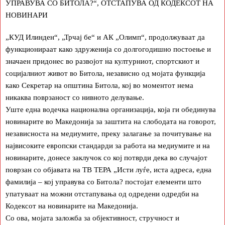
УПРАВУВА СО БИТОЛА?“, ОТСТАПУВА ОД КОДЕКСОТ НА
НОВИНАРИ
„КУД Илинден“, „Трчај бе“ и АК „Олимп“, продолжуваат да
функционираат како здруженија со долгогодишно постоење и
значаен придонес во развојот на културниот, спортскиот и
социјалниот живот во Битола, независно од мојата функција
како Секретар на општина Битола, кој во моментот нема
никаква поврзаност со нивното делување.
Уште една водечка национална организација, која ги обединува
новинарите во Македонија за заштита на слободата на говорот,
независноста на медиумите, преку залагање за почитување на
највисоките европски стандарди за работа на медиумите и на
новинарите, донесе заклучок со кој потврди дека во случајот
поврзан со објавата на ТВ ТЕРА „Исти луѓе, иста адреса, една
фамилија – кој управува со Битола? постојат елементи што
упатуваат на можни отстапувања од одредени одредби на
Кодексот на новинарите на Македонија.
Со ова, мојата заложба за објективност, стручност и