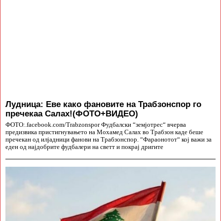
Лудница: Еве како фановите на Трабзонспор го
пречекаа Салах!(ФОТО+ВИДЕО)
ФОТО:.facebook.com/Trabzonspor Фудбалски “земјотрес“ вчерва
предизвика пристигнувањето на Мохамед Салах во Трабзон каде беше
пречекан од илјадници фанови на Трабзонспор. “Фараонотот“ кој важи за
еден од најдобрите фудбалери на светт и покрај дригите