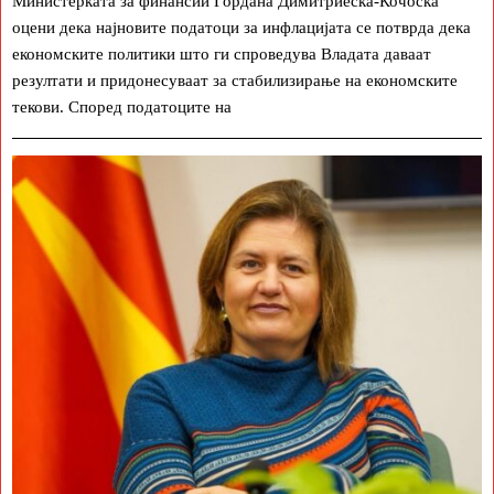
Министерката за финансии Гордана Димитриеска-Кочоска
оцени дека најновите податоци за инфлацијата се потврда дека
економските политики што ги спроведува Владата даваат
резултати и придонесуваат за стабилизирање на економските
текови. Според податоците на