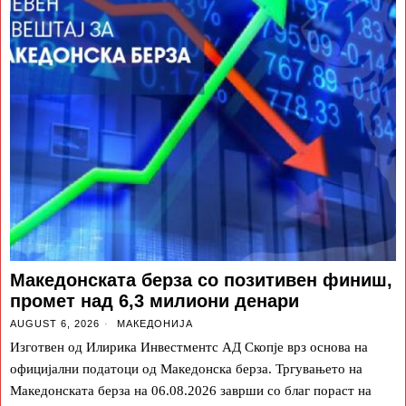
Македонската берза со позитивен финиш,
промет над 6,3 милиони денари
AUGUST 6, 2026
МАКЕДОНИЈА
Изготвен од Илирика Инвестментс АД Скопје врз основа на
официјални податоци од Македонска берза. Тргувањето на
Македонската берза на 06.08.2026 заврши со благ пораст на