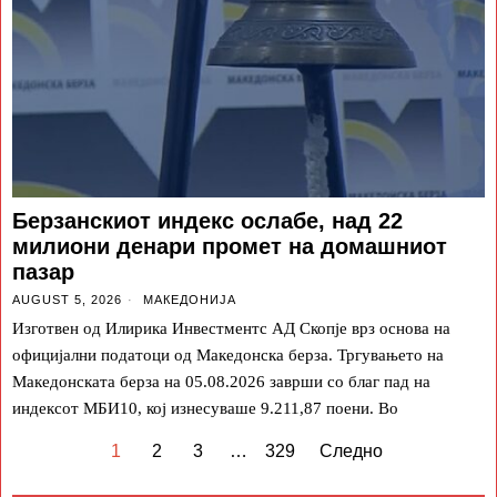
Берзанскиот индекс ослабе, над 22
милиони денари промет на домашниот
пазар
AUGUST 5, 2026
МАКЕДОНИЈА
Изготвен од Илирика Инвестментс АД Скопје врз основа на
официјални податоци од Македонска берза. Тргувањето на
Македонската берза на 05.08.2026 заврши со благ пад на
индексот МБИ10, кој изнесуваше 9.211,87 поени. Во
1
2
3
…
329
Следно